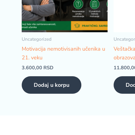
Uncategorized
Uncategor
Motivacija nemotivisanih učenika u
Veštačka 
21. veku
obrazov
3.600,00
RSD
11.800,
Dodaj u korpu
Dod