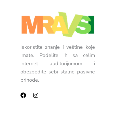
Iskoristite znanje i veštine koje
imate. Podelite ih sa celim
internet auditorijumom i
obezbedite sebi stalne pasivne
prihode.