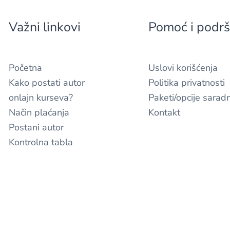
Važni linkovi
Pomoć i podr
Početna
Uslovi korišćenja
Kako postati autor
Politika privatnosti
onlajn kurseva?
Paketi/opcije sarad
Način plaćanja
Kontakt
Postani autor
Kontrolna tabla