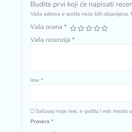
Budite prvi koji će napisati rece
Vaša adresa e-pošte neće biti objavljena.
Vaša ocena
*
Vaša recenzija
*
Ime
*
Sačuvaj moje ime, e-poštu i veb mesto 
Provera
*