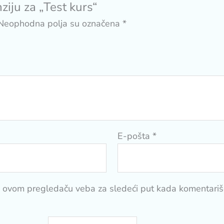
nziju za „Test kurs“
Neophodna polja su označena
*
E-pošta
*
u ovom pregledaču veba za sledeći put kada komentari