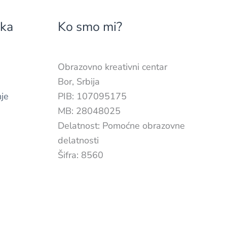
ška
Ko smo mi?
Obrazovno kreativni centar
Bor, Srbija
nje
PIB: 107095175
MB: 28048025
Delatnost: Pomoćne obrazovne
delatnosti
Šifra: 8560