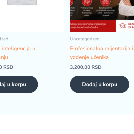
ized
Uncategorized
inteligencija u
Profesionalna orijentacija i
anju
vođenje učenika
00
RSD
3.200,00
RSD
aj u korpu
Dodaj u korpu