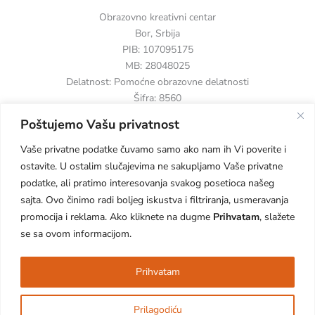
Obrazovno kreativni centar
Bor, Srbija
PIB: 107095175
MB: 28048025
Delatnost: Pomoćne obrazovne delatnosti
Šifra: 8560
Poštujemo Vašu privatnost
Vaše privatne podatke čuvamo samo ako nam ih Vi poverite i
ostavite. U ostalim slučajevima ne sakupljamo Vaše privatne
podatke, ali pratimo interesovanja svakog posetioca našeg
sajta. Ovo činimo radi boljeg iskustva i filtriranja, usmeravanja
Copyright © 2026 Mravsi. Powered by Mravsi.
promocija i reklama. Ako kliknete na dugme
Prihvatam
, slažete
se sa ovom informacijom.
Prihvatam
Prilagodiću