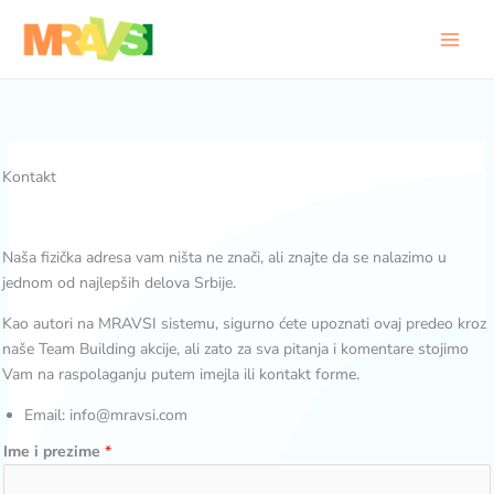
Pređi
na
sadržaj
Kontakt
Naša fizička adresa vam ništa ne znači, ali znajte da se nalazimo u
jednom od najlepših delova Srbije.
Kao autori na MRAVSI sistemu, sigurno ćete upoznati ovaj predeo kroz
naše Team Building akcije, ali zato za sva pitanja i komentare stojimo
Vam na raspolaganju putem imejla ili kontakt forme.
Email: info@mravsi.com
Ime i prezime
*