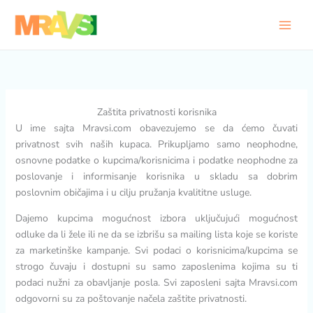
Pređi
na
sadržaj
Zaštita privatnosti korisnika
U ime sajta Mravsi.com obavezujemo se da ćemo čuvati
privatnost svih naših kupaca. Prikupljamo samo neophodne,
osnovne podatke o kupcima/korisnicima i podatke neophodne za
poslovanje i informisanje korisnika u skladu sa dobrim
poslovnim običajima i u cilju pružanja kvalititne usluge.
Dajemo kupcima mogućnost izbora uključujući mogućnost
odluke da li žele ili ne da se izbrišu sa mailing lista koje se koriste
za marketinške kampanje. Svi podaci o korisnicima/kupcima se
strogo čuvaju i dostupni su samo zaposlenima kojima su ti
podaci nužni za obavljanje posla. Svi zaposleni sajta Mravsi.com
odgovorni su za poštovanje načela zaštite privatnosti.