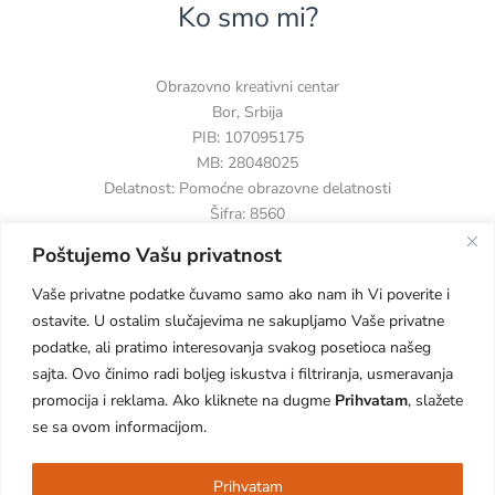
Ko smo mi?
Obrazovno kreativni centar
Bor, Srbija
PIB: 107095175
MB: 28048025
Delatnost: Pomoćne obrazovne delatnosti
Šifra: 8560
Poštujemo Vašu privatnost
Vaše privatne podatke čuvamo samo ako nam ih Vi poverite i
ostavite. U ostalim slučajevima ne sakupljamo Vaše privatne
podatke, ali pratimo interesovanja svakog posetioca našeg
sajta. Ovo činimo radi boljeg iskustva i filtriranja, usmeravanja
Copyright © 2026 Mravsi. Powered by Mravsi.
promocija i reklama. Ako kliknete na dugme
Prihvatam
, slažete
se sa ovom informacijom.
Prihvatam