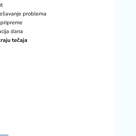
t
ješavanje problema
 pripreme
cija dana
raju tečaja