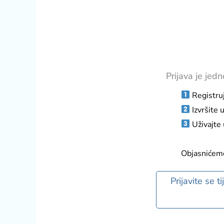
Prijava je jed
Registruj
Izvršite u
Uživajte 
Objasnićemo
Prijavite se 