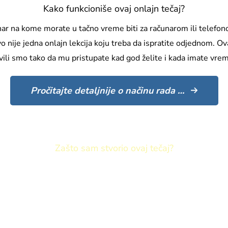
Kako funkcioniše ovaj onlajn tečaj?
nar na kome morate u tačno vreme biti za računarom ili telefono
o nije jedna onlajn lekcija koju treba da ispratite odjednom. Ova
vili smo tako da mu pristupate kad god želite i kada imate vre
Pročitajte detaljnije o načinu rada …
Zašto sam stvorio ovaj tečaj?
reopterećen papirologijom.
ine kako uštedjeti energiju za najvažniju stvar – rad s d
veća pomoć za učitelje od početka učiteljskog posla.
oljšati obrazovni sustav.