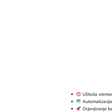
Ušteda vreme
Automatizacija
Ocjenjivanje b