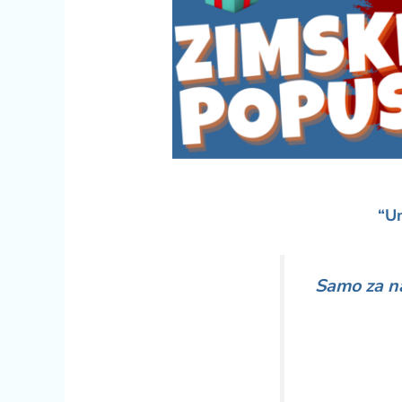
“Um
Samo za n