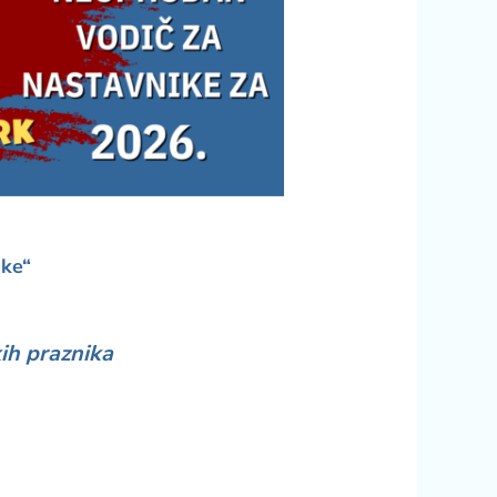
ike“
ih praznika