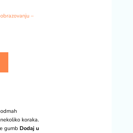
 obrazovanju –
 i odmah
 nekoliko koraka.
nite gumb
Dodaj u