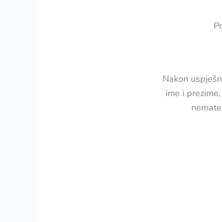
Pr
Nakon uspješne 
ime i prezime,
nemate n