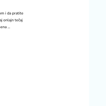
m i da pratite
j onlajn tečaj
mena …
jecom.