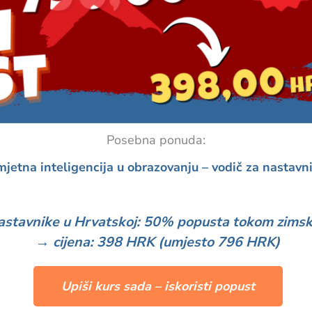
Posebna ponuda:
jetna inteligencija u obrazovanju – vodič za nastavn
astavnike u Hrvatskoj: 50% popusta tokom zimsk
→ cijena: 398 HRK (umjesto 796 HRK)
Upiši kurs sada – iskoristi popust