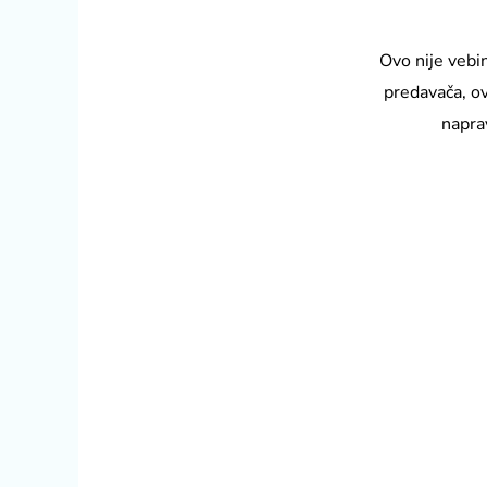
Ovo nije vebi
predavača, ov
napra
Zato što znam kako je biti p
Zato što sam i sam tražio nač
Zato što mislim da je ovo naj
Zato što mislim da će ovo pob