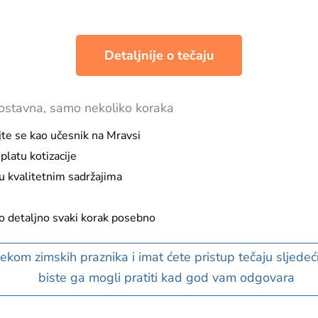
Detaljnije o tečaju
nostavna, samo nekoliko koraka
te se kao učesnik na Mravsi
platu kotizacije
u kvalitetnim sadržajima
 detaljno svaki korak posebno
tijekom zimskih praznika i imat ćete pristup tečaju sljed
biste ga mogli pratiti kad god vam odgovara