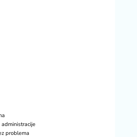
na
 administracije
ez problema