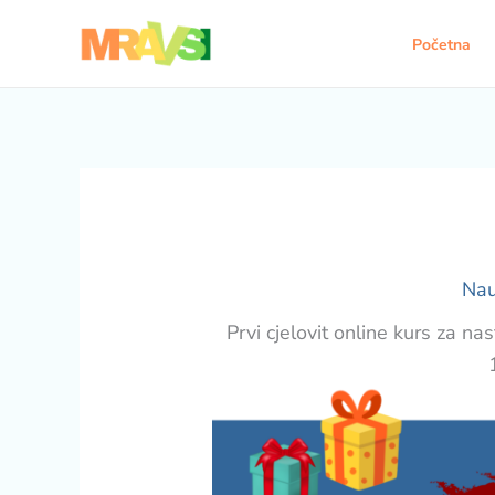
Pređi
na
Početna
sadržaj
Nau
Prvi cjelovit online kurs za n