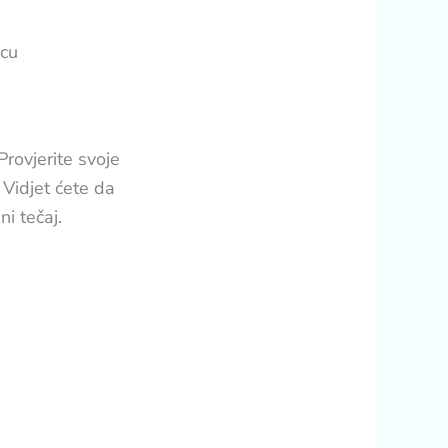
scu
Provjerite svoje
 Vidjet ćete da
ni tečaj.