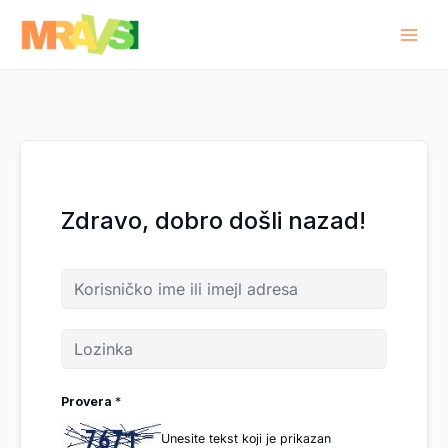
Pređi
na
sadržaj
Zdravo, dobro došli nazad!
Provera
*
Unesite tekst koji je prikazan