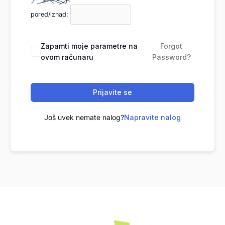
pored/iznad:
Zapamti moje parametre na
Forgot
ovom računaru
Password?
Prijavite se
Još uvek nemate nalog?
Napravite nalog