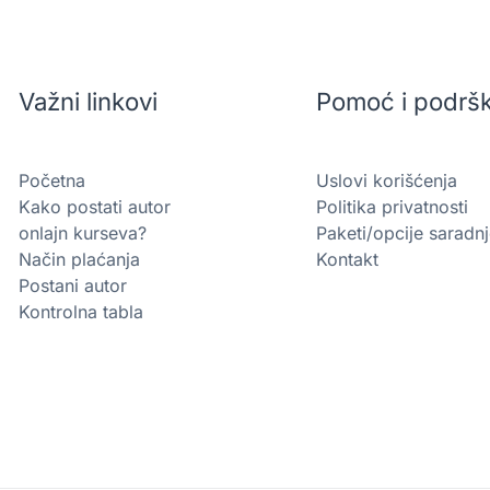
Važni linkovi
Pomoć i podrš
Početna
Uslovi korišćenja
Kako postati autor
Politika privatnosti
onlajn kurseva?
Paketi/opcije saradn
Način plaćanja
Kontakt
Postani autor
Kontrolna tabla