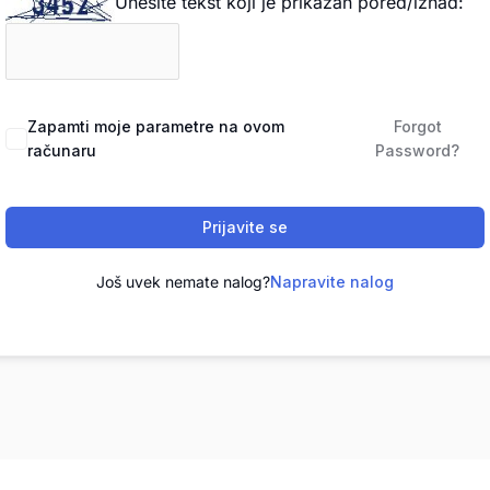
Unesite tekst koji je prikazan pored/iznad:
Zapamti moje parametre na ovom
Forgot
računaru
Password?
Prijavite se
Još uvek nemate nalog?
Napravite nalog