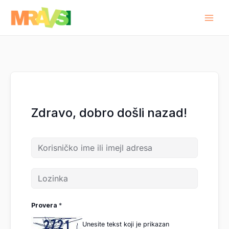
Pređi
na
sadržaj
Zdravo, dobro došli nazad!
Provera
*
Unesite tekst koji je prikazan