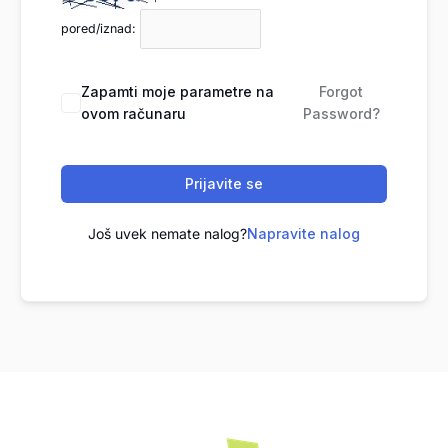
pored/iznad:
Zapamti moje parametre na
Forgot
ovom računaru
Password?
Prijavite se
Još uvek nemate nalog?
Napravite nalog