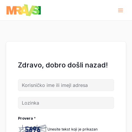
Pređi
na
sadržaj
Zdravo, dobro došli nazad!
Provera
*
Unesite tekst koji je prikazan