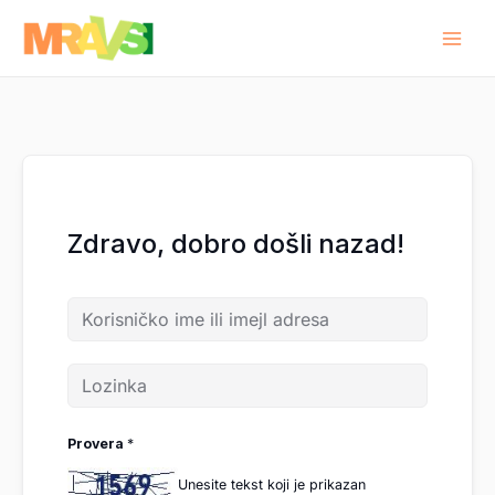
Pređi
na
sadržaj
Zdravo, dobro došli nazad!
Provera
*
Unesite tekst koji je prikazan