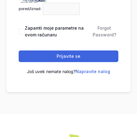
pored/iznad:
Zapamti moje parametre na
Forgot
ovom računaru
Password?
Prijavite se
Još uvek nemate nalog?
Napravite nalog