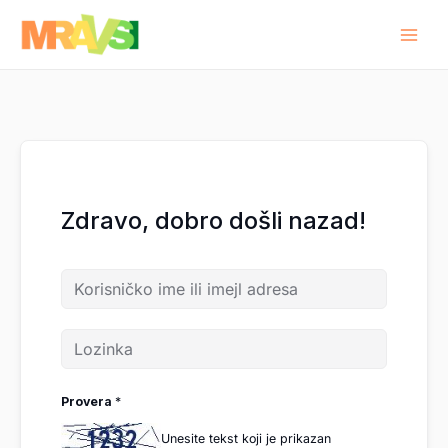
Pređi
na
sadržaj
Zdravo, dobro došli nazad!
Provera
*
Unesite tekst koji je prikazan