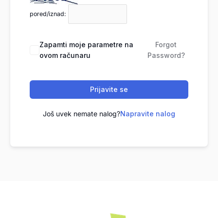
pored/iznad:
Zapamti moje parametre na
Forgot
ovom računaru
Password?
Prijavite se
Još uvek nemate nalog?
Napravite nalog