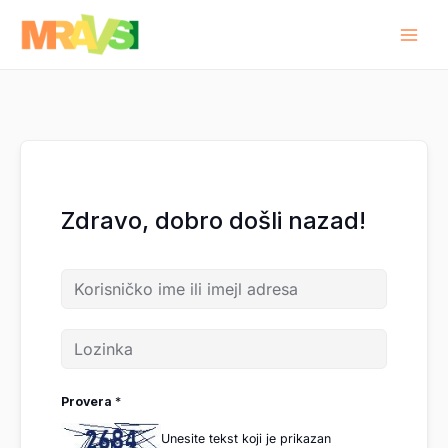
Pređi
na
sadržaj
Zdravo, dobro došli nazad!
Provera
*
Unesite tekst koji je prikazan