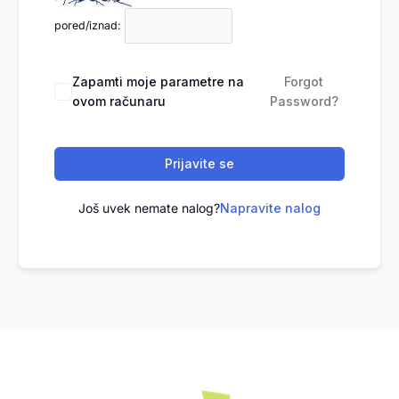
pored/iznad:
Zapamti moje parametre na
Forgot
ovom računaru
Password?
Prijavite se
Još uvek nemate nalog?
Napravite nalog