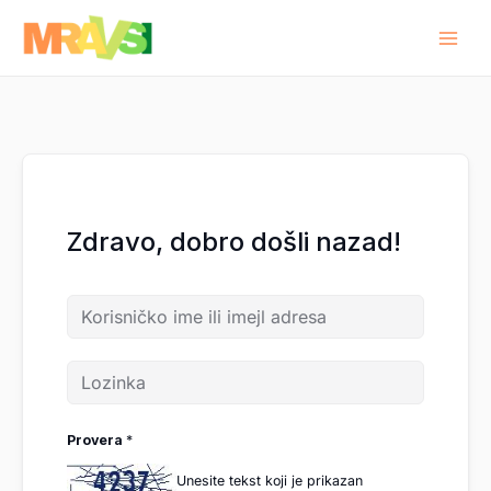
Pređi
na
sadržaj
Zdravo, dobro došli nazad!
Provera
*
Unesite tekst koji je prikazan