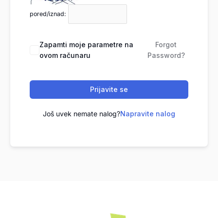
pored/iznad:
Zapamti moje parametre na
Forgot
ovom računaru
Password?
Prijavite se
Još uvek nemate nalog?
Napravite nalog