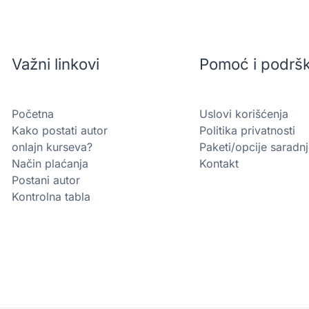
Važni linkovi
Pomoć i podrš
Početna
Uslovi korišćenja
Kako postati autor
Politika privatnosti
onlajn kurseva?
Paketi/opcije saradn
Način plaćanja
Kontakt
Postani autor
Kontrolna tabla