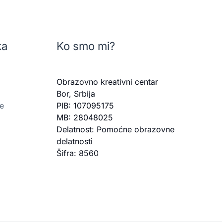
ka
Ko smo mi?
Obrazovno kreativni centar
Bor, Srbija
je
PIB: 107095175
MB: 28048025
Delatnost: Pomoćne obrazovne
delatnosti
Šifra: 8560