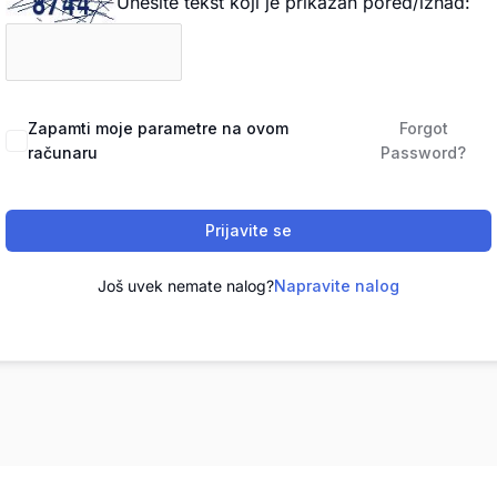
Unesite tekst koji je prikazan pored/iznad:
Zapamti moje parametre na ovom
Forgot
računaru
Password?
Prijavite se
Još uvek nemate nalog?
Napravite nalog