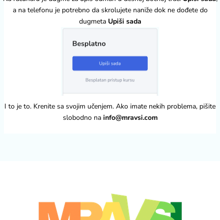
a na telefonu je potrebno da skrolujete naniže dok ne dođete do
dugmeta
Upiši sada
I to je to. Krenite sa svojim učenjem. Ako imate nekih problema, pišite
slobodno na
info@mravsi.com