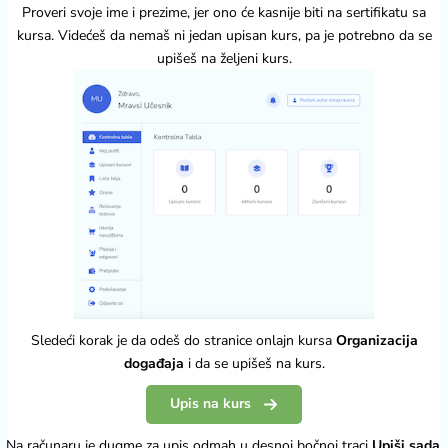
Proveri svoje ime i prezime, jer ono će kasnije biti na sertifikatu sa
kursa. Videćeš da nemaš ni jedan upisan kurs, pa je potrebno da se
upišeš na željeni kurs.
Sledeći korak je da odeš do stranice onlajn kursa
Organizacija
događaja
i da se upišeš na kurs.
Upis na kurs
Na računaru je dugme za upis odmah u desnoj bočnoj traci
Upiši sada
,