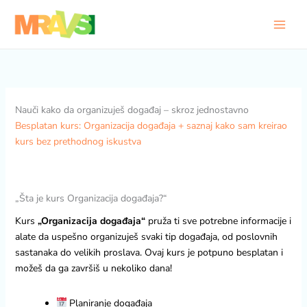
Pređi
na
sadržaj
Nauči kako da organizuješ događaj – skroz jednostavno
Besplatan kurs: Organizacija događaja + saznaj kako sam kreirao
kurs bez prethodnog iskustva
„Šta je kurs Organizacija događaja?“
Kurs
„Organizacija događaja“
pruža ti sve potrebne informacije i
alate da uspešno organizuješ svaki tip događaja, od poslovnih
sastanaka do velikih proslava. Ovaj kurs je potpuno besplatan i
možeš da ga završiš u nekoliko dana!
Planiranje događaja